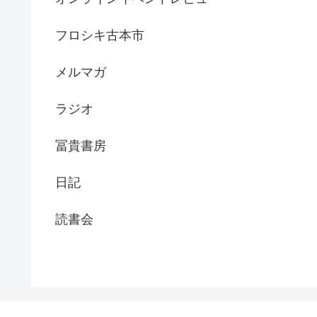
フロシキ古本市
メルマガ
ラジオ
冨貴書房
日記
読書会