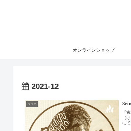
オンラインショップ
2021-12
3r
ラジオ
『古
（げ
にて