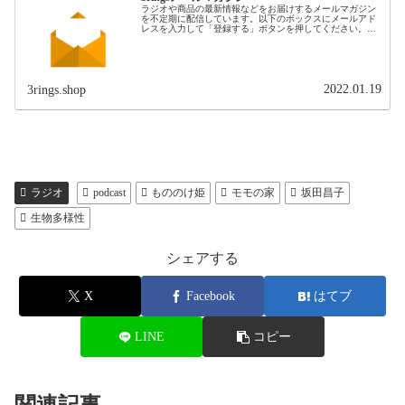
ラジオや商品の最新情報などをお届けするメールマガジン
を不定期に配信しています。以下のボックスにメールアド
レスを入力して「登録する」ボタンを押してください。
function MLFormSubmitOnlyIn( strButton ){va...
2022.01.19
3rings.shop
ラジオ
podcast
もののけ姫
モモの家
坂田昌子
生物多様性
シェアする
X
Facebook
はてブ
LINE
コピー