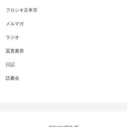
フロシキ古本市
メルマガ
ラジオ
冨貴書房
日記
読書会