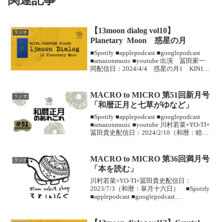
関連記事
【13moon dialog vol10】
ラジオ
Planetary Moon 惑星の月
■Spotify ■︎applepodcast ■googlepodcast
■amazonmusic ■youtube 出演 冨田家一
同配信日：2024/4/4 惑星の月1 KIN166
＜今回のおしゃべりメモ＞Solar Moon 太
陽の...
MACRO to MICRO 第51回新月号
ラジオ
「和暦正月と七草がゆなど」
■Spotify ■︎applepodcast ■googlepodcast
■amazonmusic ■youtube 川村若菜×YO-TI×
冨田貴史配信日：2024/2/10（和暦：睦月
朔日） ＜今回のおしゃべりメモ＞グレ
ゴリオ暦新年の...
MACRO to MICRO 第36回満月号
ラジオ
「本を読む」
川村若菜×YO-TI×冨田貴史配信日：
2023/7/3（和暦：皐月十六日） ■Spotify
■︎applepodcast ■googlepodcast
■amazonmusic ■youtube ＜今回のおしゃ
べりメモ＞本を読むと眠くなる...