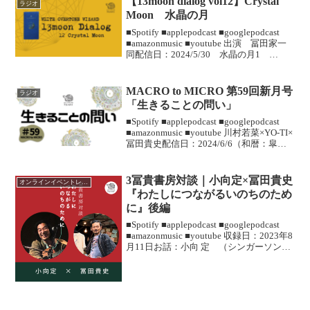
【13moon dialog vol12】Crystal
ラジオ
Moon 水晶の月
■Spotify ■︎applepodcast ■googlepodcast
■amazonmusic ■youtube 出演 冨田家一
同配信日：2024/5/30 水晶の月1
KIN222＜今回のおしゃべりメモ＞Spectral
Moon...
MACRO to MICRO 第59回新月号
ラジオ
「生きることの問い」
■Spotify ■︎applepodcast ■googlepodcast
■amazonmusic ■youtube 川村若菜×YO-TI×
冨田貴史配信日：2024/6/6（和暦：皐月
朔日） ＜今回のおしゃべりメモ＞60回
目の配信でMA...
3冨貴書房対談｜小向定×冨田貴史
オンラインイベントレビュー
『わたしにつながるいのちのため
に』後編
■Spotify ■︎applepodcast ■googlepodcast
■amazonmusic ■youtube 収録日：2023年8
月11日お話：小向 定 （シンガーソング
ライター / 映画”カンタ！ティモール”プロ
デューサー兼音...