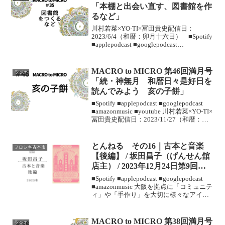
「本棚と出会い直す、図書館を作
るなど」
川村若菜×YO-TI×冨田貴史配信日：
2023/6/4（和暦：卯月十六日） ■Spotify
■︎applepodcast ■googlepodcast
■amazonmusic ■youtube ＜今回のおしゃ
べりメモ＞母からの電話ミュー...
MACRO to MICRO 第46回満月号
ラジオ
「続・神無月 和暦日々是好日を
読んでみよう 亥の子餅」
■Spotify ■︎applepodcast ■googlepodcast
■amazonmusic ■youtube 川村若菜×YO-TI×
冨田貴史配信日：2023/11/27（和暦：神
無月十五日） ＜今回のおしゃべりメモ
＞和暦日々是好...
とんねる その16｜古本と音楽
フロシキ古本市
【後編】 / 坂田昌子（げんせん舘
店主） / 2023年12月24日第9回フ
ロシキ古本市＠ハナヤ
■Spotify ■︎applepodcast ■googlepodcast
■amazonmusic 大阪を拠点に「コミュニテ
ィ」や「手作り」を大切に様々なアイテ
ムをお届けする“ slow select shop
3rings”がお届けす...
MACRO to MICRO 第38回満月号
ラジオ