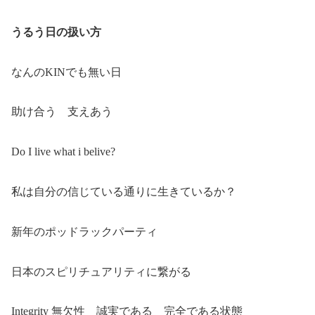
うるう日の扱い方
なんのKINでも無い日
助け合う 支えあう
Do I live what i belive?
私は自分の信じている通りに生きているか？
新年のポッドラックパーティ
日本のスピリチュアリティに繋がる
Integrity 無欠性 誠実である 完全である状態