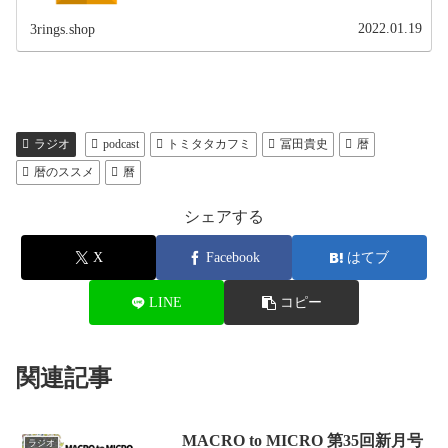
2022.01.19
3rings.shop
ラジオ
podcast
トミタタカフミ
冨田貴史
暦
暦のススメ
曆
シェアする
X
Facebook
はてブ
LINE
コピー
関連記事
MACRO to MICRO 第35回新月号
ラジオ