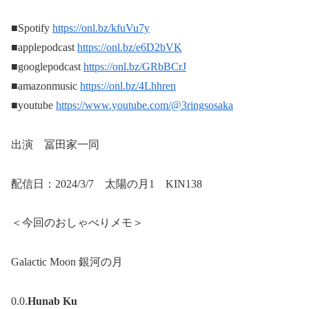
■Spotify
https://onl.bz/kfuVu7y
■︎applepodcast
https://onl.bz/e6D2bVK
■googlepodcast
https://onl.bz/GRbBCrJ
■amazonmusic
https://onl.bz/4Lhhren
■youtube
https://www.youtube.com/@3ringsosaka
出演 冨田家一同
配信日：2024/3/7 太陽の月1 KIN138
＜今回のおしゃべりメモ＞
Galactic Moon 銀河の月
0.0.
Hunab Ku