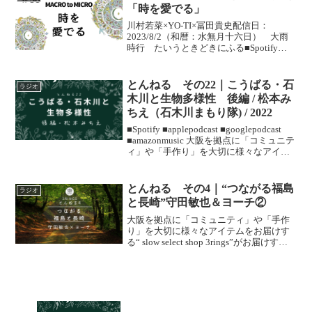
「時を愛でる」
川村若菜×YO-TI×冨田貴史配信日：
2023/8/2（和暦：水無月十六日） 大雨
時行 たいうときどきにふる■Spotify
■︎applepodcast ■googlepodcast
■amazonmusic ■youtube ＜今回のお...
とんねる その22｜こうばる・石
ラジオ
木川と生物多様性 後編 / 松本み
ちえ（石木川まもり隊) / 2022
■Spotify ■︎applepodcast ■googlepodcast
■amazonmusic 大阪を拠点に「コミュニテ
ィ」や「手作り」を大切に様々なアイテ
ムをお届けする“ slow select shop
3rings”がお届けす...
とんねる その4｜“つながる福島
ラジオ
と長崎”守田敏也＆ヨーチ②
大阪を拠点に「コミュニティ」や「手作
り」を大切に様々なアイテムをお届けす
る“ slow select shop 3rings”がお届けす
る”スリーリングスとんねる”スリーリン
グスに繋がるいろんな人に、トンネルを
抜けておしゃべりしに会いにゆく...