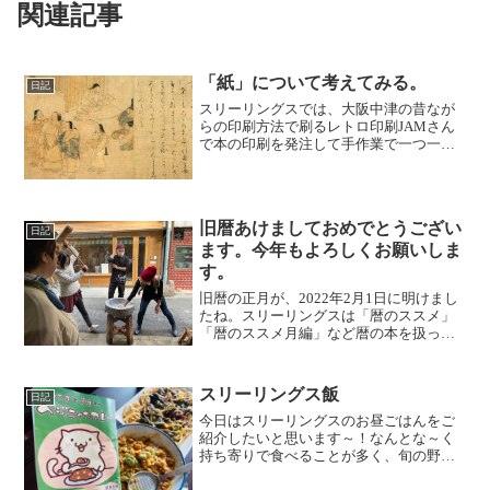
関連記事
「紙」について考えてみる。
日記
スリーリングスでは、大阪中津の昔なが
らの印刷方法で刷るレトロ印刷JAMさん
で本の印刷を発注して手作業で一つ一つ
製本しています。紙によって手触り紙
質、雰囲気が違っていたり、無意識に指
先の感覚が紙に触れることに遊んでいる
ようなかんじになります。...
旧暦あけましておめでとうござい
日記
ます。今年もよろしくお願いしま
す。
旧暦の正月が、2022年2月1日に明けまし
たね。スリーリングスは「暦のススメ」
「暦のススメ月編」など暦の本を扱って
おります。暦は自然や動物、宇宙の円環
の中に生きる私たち人間に、自然と共に
生きることを教えてくれます。なので知
スリーリングス飯
日記
識だけではなく生活...
今日はスリーリングスのお昼ごはんをご
紹介したいと思います～！なんとな～く
持ち寄りで食べることが多く、旬の野菜
や、自ら栽培した野菜など色んなものが