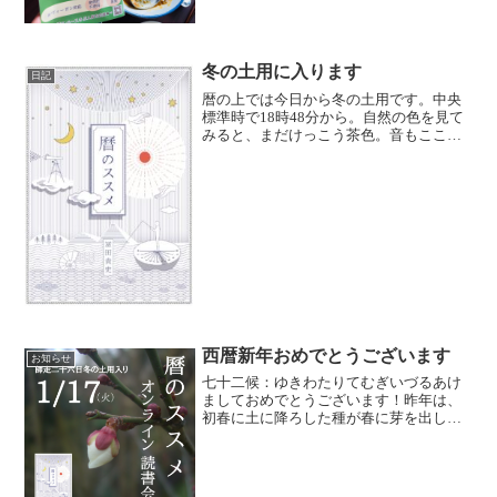
並びます。高野豆腐カレースパイスカレ
ーパスタ、かぼちゃスープ、揚げどんぶ
りねこカレーべジ餃子午前...
冬の土用に入ります
日記
暦の上では今日から冬の土用です。中央
標準時で18時48分から。自然の色を見て
みると、まだけっこう茶色。音もこころ
なしかシーンとして静かです。寒いです
ね。特に風が冷たい。四季の移ろいを五
感で感じやすいのは、これからの時期な
のだと思います。で、...
西暦新年おめでとうございます
お知らせ
七十二候：ゆきわたりてむぎいづるあけ
ましておめでとうございます！昨年は、
初春に土に降ろした種が春に芽を出し、
グングンと成長するかのように、夏の終
わりから怒涛のリリースラッシュでし
た。暦のススメPatterns in Natureウランと
いの...